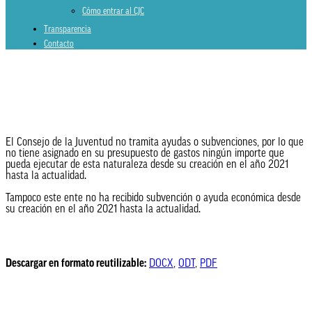
Cómo entrar al CJC
Transparencia
Contacto
El Consejo de la Juventud no tramita ayudas o subvenciones, por lo que
Ayudas y subvenciones
no tiene asignado en su presupuesto de gastos ningún importe que
pueda ejecutar de esta naturaleza desde su creación en el año 2021
hasta la actualidad.
Tampoco este ente no ha recibido subvención o ayuda económica desde
su creación en el año 2021 hasta la actualidad.
Descargar en formato reutilizable:
DOCX
,
ODT
,
PDF