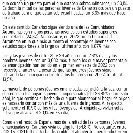
que ocupan un puesto para el que estaban sobrecualificados, un 50,1%.
Es decir, la mitad de las personas jóvenes de Canarias ocupan un puesto
de trabajo para el que están sobrecualificadas, un 3,6% más que hace
un año.
En este sentido, Canarias sigue siendo una de las Comunidades
Autónomas con menos personas jóvenes con estudios superiores
completados (24,3%). No obstante, en 2022 fue la Comunidad
Autónoma en la que más aumentó el porcentaje de jóvenes con
estudios superiores a lo largo del último año, con 11,87% más.
Los y las jóvenes de entre 25 y 29 años, con un 7,61% más, y los
hombres jóvenes, con un 3,03% más, fueron los que mayor porcentaje
de emancipación han tenido en el primer semestre de 2022 con
respecto al anterior, a pesar de que las mujeres jóvenes siguen
liderando la emancipación frente a los hombres con 20,2% frente al
13,5%.
La mayoría de personas jóvenes emancipadas coincidió, a la vez, con un
descenso en los hogares jóvenes unipersonales (del 26,85% en un solo
año), lo que certifica el hecho de que para abondonar el hogar de origen
es necesario contar con más de una fuente de ingresos. Al respecto,
solamente el 10,9% de los y las jóvenes del Archipiélago vivían solas
(cifra que alcanza el 20,1% en España).
Como en el resto de España, más de la mitad de las personas jóvenes
emancipadas en Canarias vivía de alquiler (54,8 %). No obstante, entre
2020 y 2021 (última fecha disponible) el alquiler fue perdiendo terreno