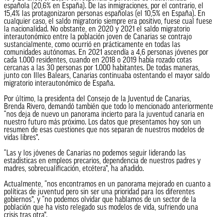
española (20,6% en España). De las inmigraciones, por el contrario, el
15,4% las protagonizaron personas españolas (el 10,5% en España). En
cualquier caso, el saldo migratorio siempre era positivo, fuese cual fuese
la nacionalidad. No obstante, en 2020 y 2021 el saldo migratorio
interautonómico entre la población joven de Canarias se contrajo
sustancialmente, como ocurrió en prácticamente en todas las
comunidades autónomas. En 2021 ascendía a 4,6 personas jóvenes por
cada 1.000 residentes, cuando en 2018 o 2019 había rozado cotas
cercanas a las 30 personas por 1.000 habitantes. De todas maneras,
junto con Illes Balears, Canarias continuaba ostentando el mayor saldo
migratorio interautonómico de España.
Por último, la presidenta del Consejo de la Juventud de Canarias,
Brenda Rivero, demandó también que todo lo mencionado anteriormente
“nos deja de nuevo un panorama incierto para la juventud canaria en
nuestro futuro más próximo. Los datos que presentamos hoy son un
resumen de esas cuestiones que nos separan de nuestros modelos de
vidas libres”.
“Las y los jóvenes de Canarias no podemos seguir liderando las
estadísticas en empleos precarios, dependencia de nuestros padres y
madres, sobrecualificación, etcétera”, ha añadido.
Actualmente, “nos encontramos en un panorama mejorado en cuanto a
políticas de juventud pero sin ser una prioridad para los diferentes
gobiernos”, y “no podemos olvidar que hablamos de un sector de la
población que ha visto relegado sus modelos de vida, sufriendo una
crisis tras otra”.