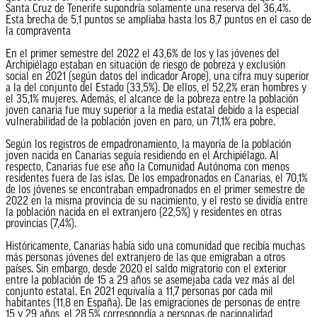
Santa Cruz de Tenerife supondría solamente una reserva del 36,4%.
Esta brecha de 5,1 puntos se ampliaba hasta los 8,7 puntos en el caso de
la compraventa
En el primer semestre del 2022 el 43,6% de los y las jóvenes del
Archipiélago estaban en situación de riesgo de pobreza y exclusión
social en 2021 (según datos del indicador Arope), una cifra muy superior
a la del conjunto del Estado (33,5%). De ellos, el 52,2% eran hombres y
el 35,1% mujeres. Además, el alcance de la pobreza entre la población
joven canaria fue muy superior a la media estatal debido a la especial
vulnerabilidad de la población joven en paro, un 71,1% era pobre.
Según los registros de empadronamiento, la mayoría de la población
joven nacida en Canarias seguía residiendo en el Archipiélago. Al
respecto, Canarias fue ese año la Comunidad Autónoma con menos
residentes fuera de las islas. De los empadronados en Canarias, el 70,1%
de los jóvenes se encontraban empadronados en el primer semestre de
2022 en la misma provincia de su nacimiento, y el resto se dividía entre
la población nacida en el extranjero (22,5%) y residentes en otras
provincias (7,4%).
Históricamente, Canarias había sido una comunidad que recibía muchas
más personas jóvenes del extranjero de las que emigraban a otros
países. Sin embargo, desde 2020 el saldo migratorio con el exterior
entre la población de 15 a 29 años se asemejaba cada vez más al del
conjunto estatal. En 2021 equivalía a 11,7 personas por cada mil
habitantes (11,8 en España). De las emigraciones de personas de entre
15 y 29 años, el 28,5% correspondía a personas de nacionalidad