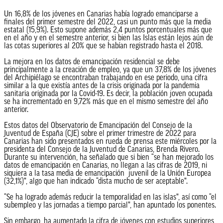
Un 16,8% de los jóvenes en Canarias había logrado emanciparse a
finales del primer semestre del 2022, casi un punto más que la media
estatal (15,9%). Esto supone además 2,4 puntos porcentuales más que
en el año y en el semestre anterior, si bien las Islas están lejos aún de
las cotas superiores al 20% que se habían registrado hasta el 2018.
La mejora en los datos de emancipación residencial se debe
principalmente a la creación de empleo, ya que un 37,8% de los jóvenes
del Archipiélago se encontraban trabajando en ese periodo, una cifra
similar a la que existía antes de la crisis originada por la pandemia
sanitaria originada por la Covid-19. Es decir, la población joven ocupada
se ha incrementado en 9,72% más que en el mismo semestre del año
anterior.
Estos datos del Observatorio de Emancipación del Consejo de la
Juventud de España (CJE) sobre el primer trimestre de 2022 para
Canarias han sido presentados en rueda de prensa este miércoles por la
presidenta del Consejo de la Juventud de Canarias, Brenda Rivero.
Durante su intervención, ha señalado que si bien “se han mejorado los
datos de emancipación en Canarias, no llegan a las cifras de 2019, ni
siquiera a la tasa media de emancipación juvenil de la Unión Europea
(32,1%)”, algo que han indicado “dista mucho de ser aceptable”.
“Se ha logrado además reducir la temporalidad en las islas”, así como “el
subempleo y las jornadas a tiempo parcial”, han apuntado los ponentes.
Sin embargo, ha aumentado la cifra de jóvenes con estudios superiores