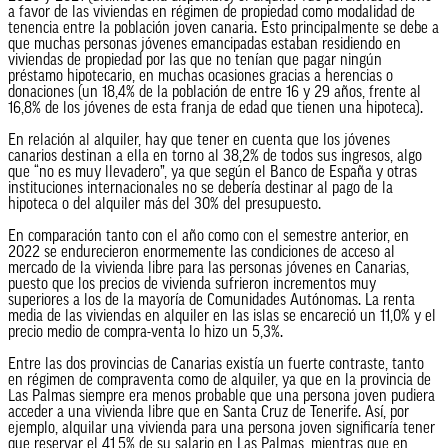
a favor de las viviendas en régimen de propiedad como modalidad de
tenencia entre la población joven canaria. Esto principalmente se debe a
que muchas personas jóvenes emancipadas estaban residiendo en
viviendas de propiedad por las que no tenían que pagar ningún
préstamo hipotecario, en muchas ocasiones gracias a herencias o
donaciones (un 18,4% de la población de entre 16 y 29 años, frente al
16,8% de los jóvenes de esta franja de edad que tienen una hipoteca).
En relación al alquiler, hay que tener en cuenta que los jóvenes
canarios destinan a ella en torno al 38,2% de todos sus ingresos, algo
que “no es muy llevadero”, ya que según el Banco de España y otras
instituciones internacionales no se debería destinar al pago de la
hipoteca o del alquiler más del 30% del presupuesto.
En comparación tanto con el año como con el semestre anterior, en
2022 se endurecieron enormemente las condiciones de acceso al
mercado de la vivienda libre para las personas jóvenes en Canarias,
puesto que los precios de vivienda sufrieron incrementos muy
superiores a los de la mayoría de Comunidades Autónomas. La renta
media de las viviendas en alquiler en las islas se encareció un 11,0% y el
precio medio de compra-venta lo hizo un 5,3%.
Entre las dos provincias de Canarias existía un fuerte contraste, tanto
en régimen de compraventa como de alquiler, ya que en la provincia de
Las Palmas siempre era menos probable que una persona joven pudiera
acceder a una vivienda libre que en Santa Cruz de Tenerife. Así, por
ejemplo, alquilar una vivienda para una persona joven significaría tener
que reservar el 41,5% de su salario en Las Palmas, mientras que en